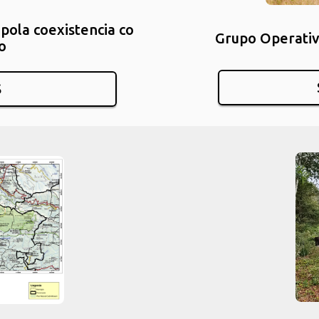
pola coexistencia co
Grupo Operati
o
S