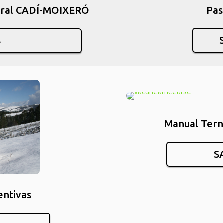
Pas
ural CADÍ-MOIXERÓ
S
Manual Tern
S
entivas